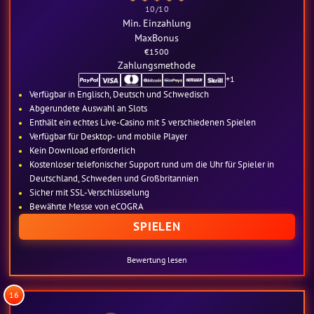
10
/10
Min. Einzahlung
MaxBonus
€1500
Zahlungsmethode
+1
Verfügbar in Englisch, Deutsch und Schwedisch
Abgerundete Auswahl an Slots
Enthält ein echtes Live-Casino mit 5 verschiedenen Spielen
Verfügbar für Desktop- und mobile Player
Kein Download erforderlich
Kostenloser telefonischer Support rund um die Uhr für Spieler in
Deutschland, Schweden und Großbritannien
Sicher mit SSL-Verschlüsselung
Bewährte Messe von eCOGRA
SPIELEN
Bewertung lesen
16