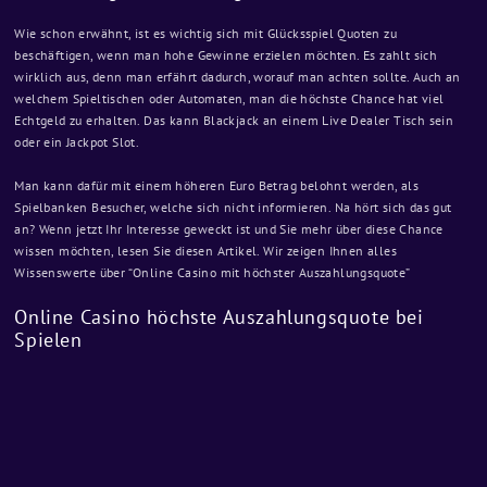
Wie schon erwähnt, ist es wichtig sich mit Glücksspiel Quoten zu
beschäftigen, wenn man hohe Gewinne erzielen möchten. Es zahlt sich
wirklich aus, denn man erfährt dadurch, worauf man achten sollte. Auch an
welchem Spieltischen oder Automaten, man die höchste Chance hat viel
Echtgeld zu erhalten. Das kann Blackjack an einem Live Dealer Tisch sein
oder ein Jackpot Slot.
Man kann dafür mit einem höheren Euro Betrag belohnt werden, als
Spielbanken Besucher, welche sich nicht informieren. Na hört sich das gut
an? Wenn jetzt Ihr Interesse geweckt ist und Sie mehr über diese Chance
wissen möchten, lesen Sie diesen Artikel. Wir zeigen Ihnen alles
Wissenswerte über “Online Casino mit höchster Auszahlungsquote”
Online Casino höchste Auszahlungsquote bei
Spielen