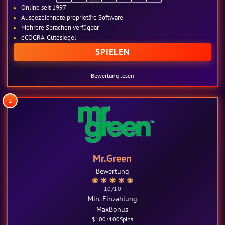
Online seit 1997
Ausgezeichnete proprietäre Software
Mehrere Sprachen verfügbar
eCOGRA-Gütesiegel
SPIELEN
Bewertung lesen
2
Mr.Green
Bewertung
10
/10
Min. Einzahlung
MaxBonus
$100+100Spins