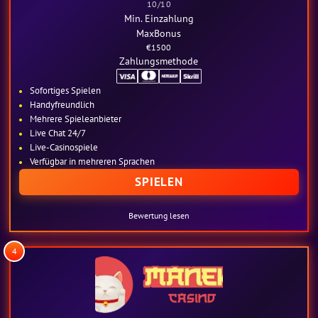
10
/10
Min. Einzahlung
MaxBonus
€1500
Zahlungsmethode
Sofortiges Spielen
Handyfreundlich
Mehrere Spieleanbieter
Live Chat 24/7
Live-Casinospiele
Verfügbar in mehreren Sprachen
SPIELEN
Bewertung lesen
4