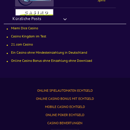
CasinoJefe
€200
Kürzliche Posts
La Fiesta
3000€
Miami Dice Casino
Casino Kingdom im Test
€1500 +150
21.com Casino
Jack Million
Freispiele
Ein Casino ohne Mindesteinzahlung in Deutschland
Online Casino Bonus ohne Einzahlung ohne Download
Betzest
€200
Hyper Casino
€300
ONLINE SPIELAUTOMATEN ECHTGELD
ONLINE CASINO BONUS MIT ECHTGELD
MOBILE CASINO ECHTGELD
Betway Casino
bis zu €150
ONLINE POKER ECHTGELD
CASINO BEWERTUNGEN
Orientexpress
€500