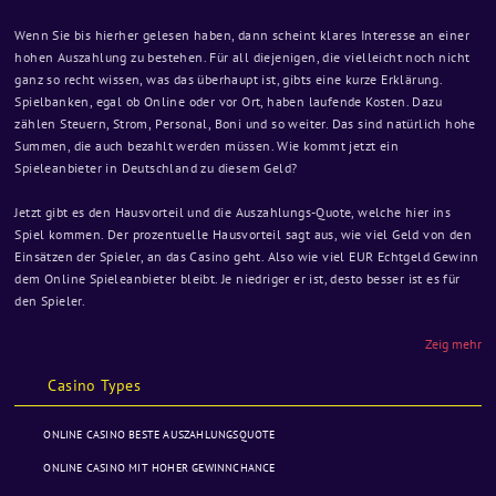
Wenn Sie bis hierher gelesen haben, dann scheint klares Interesse an einer
hohen Auszahlung zu bestehen. Für all diejenigen, die vielleicht noch nicht
ganz so recht wissen, was das überhaupt ist, gibts eine kurze Erklärung.
Spielbanken, egal ob Online oder vor Ort, haben laufende Kosten. Dazu
zählen Steuern, Strom, Personal, Boni und so weiter. Das sind natürlich hohe
Summen, die auch bezahlt werden müssen. Wie kommt jetzt ein
Spieleanbieter in Deutschland zu diesem Geld?
Jetzt gibt es den Hausvorteil und die Auszahlungs-Quote, welche hier ins
Spiel kommen. Der prozentuelle Hausvorteil sagt aus, wie viel Geld von den
Einsätzen der Spieler, an das Casino geht. Also wie viel EUR Echtgeld Gewinn
dem Online Spieleanbieter bleibt. Je niedriger er ist, desto besser ist es für
den Spieler.
Casino Club
125%
Zeig mehr
Casino Types
120% bis zum
Superlines
€120
ONLINE CASINO BESTE AUSZAHLUNGSQUOTE
€200 +100
ONLINE CASINO MIT HOHER GEWINNCHANCE
Karamba
FreiSpins