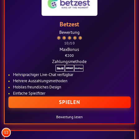
Betzest
Bewertung
10
/10
MaxBonus
€200
Zahlungsmethode
Mehrsprachiger Live-Chat verfügbar
Mehrere Auszahlungsmethoden
Mobiles freundliches Design
Einfache Spielfilter
SPIELEN
Bewertung lesen
12