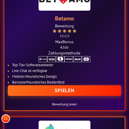
Betamo
Bewertung
10
/10
MaxBonus
€300
Zahlungsmethode
Top-Tier-Softwareanbieter
Live-Chat ist verfügbar
Mobiles freundliches Design
Benutzerfreundliches Bedienfeld
SPIELEN
Bewertung lesen
11