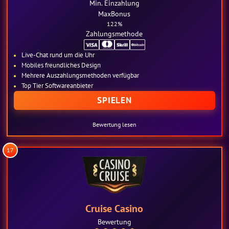
Min. Einzahlung
MaxBonus
122%
Zahlungsmethode
Live-Chat rund um die Uhr
Mobiles freundliches Design
Mehrere Auszahlungsmethoden verfügbar
Top Tier Softwareanbieter
SPIELEN
Bewertung lesen
17
Cruise Casino
Bewertung