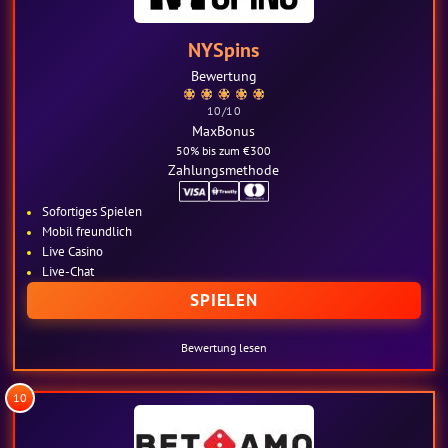
NYSpins
Bewertung
10
/10
MaxBonus
50% bis zum €300
Zahlungsmethode
Sofortiges Spielen
Mobil freundlich
Live Casino
Live-Chat
SPIELEN
Bewertung lesen
10