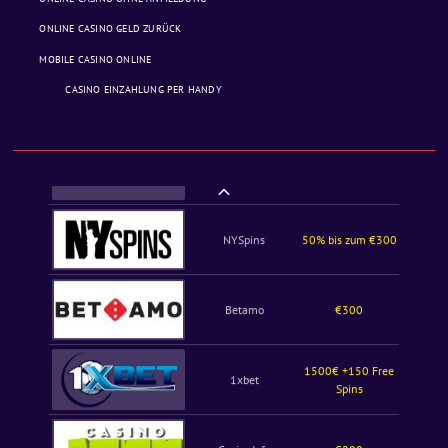
bis zu 333 € und
Maneki
99 Freispiele
ONLINE CASINO GELD ZURÜCK
MOBILE CASINO ONLINE
Mr.Green
$100+100Spins
CASINO EINZAHLUNG PER HANDY
250€ +120 Bonus
Dunder
Spiele
NYSpins
50% bis zum €300
Betamo
€300
1500€ +150 Free
1xbet
Spins
CasinoJefe
€200