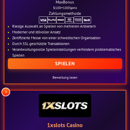
MaxBonus
$100+100Spins
Zahlungsmethode
Riesige Auswahl an Spielen von mehreren Anbietern
Moderner und stilvoller Ansatz
Zertifizierte Messe von einer schwedischen Organisation
Durch SSL geschützte Transaktionen
Verantwortungsvolle Spieleinstellungen verhindern problematisches
Spielen
SPIELEN
Bewertung lesen
3
1xslots Casino