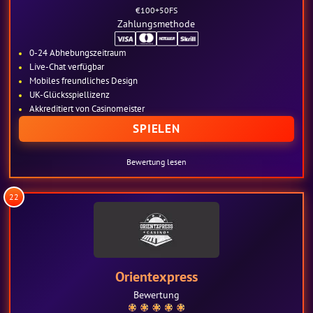
€100+50FS
Zahlungsmethode
0-24 Abhebungszeitraum
Live-Chat verfügbar
Mobiles freundliches Design
UK-Glücksspiellizenz
Akkreditiert von Casinomeister
SPIELEN
Bewertung lesen
22
Orientexpress
Bewertung