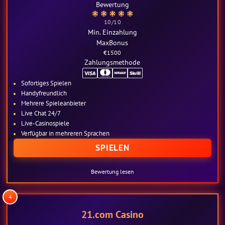
Bewertung
10
/10
Min. Einzahlung
MaxBonus
€1500
Zahlungsmethode
Sofortiges Spielen
Handyfreundlich
Mehrere Spieleanbieter
Live Chat 24/7
Live-Casinospiele
Verfügbar in mehreren Sprachen
SPIELEN
Bewertung lesen
4
21.com Casino