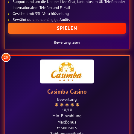
Support rund um die Uhr per Live-Chat, kostenlosem UK-Telefon oder
internationalem Telefon und E-Mail
Gesichert mit SSL-Verschlüsselung
Bewährt durch unabhängige Audits
SPIELEN
Bewertung lesen
20
Casimba Casino
Bewertung
10
/10
Min. Einzahlung
MaxBonus
€1500+50FS
Zahlungsmethode