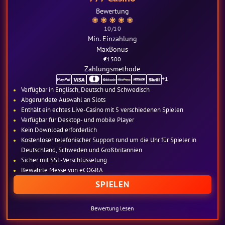
Bewertung
10
/10
Min. Einzahlung
MaxBonus
€1500
Zahlungsmethode
+1
Verfügbar in Englisch, Deutsch und Schwedisch
Abgerundete Auswahl an Slots
Enthält ein echtes Live-Casino mit 5 verschiedenen Spielen
Verfügbar für Desktop- und mobile Player
Kein Download erforderlich
Kostenloser telefonischer Support rund um die Uhr für Spieler in
Deutschland, Schweden und Großbritannien
Sicher mit SSL-Verschlüsselung
Bewährte Messe von eCOGRA
SPIELEN
Bewertung lesen