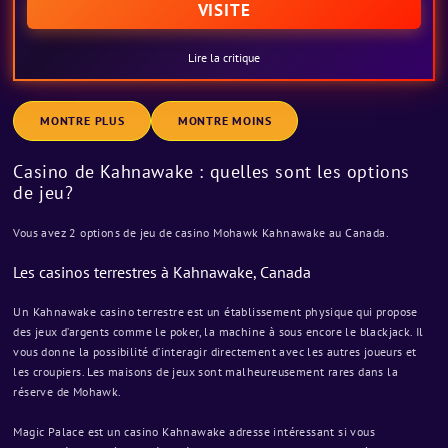
VISITE
Lire la critique
MONTRE PLUS
MONTRE MOINS
Casino de Kahnawake : quelles sont les options
de jeu?
Vous avez 2 options de jeu de casino Mohawk Kahnawake au Canada.
Les casinos terrestres à Kahnawake, Canada
Un Kahnawake casino terrestre est un établissement physique qui propose
des jeux d’argents comme le poker, la machine à sous encore le blackjack. Il
vous donne la possibilité d’interagir directement avec les autres joueurs et
les croupiers. Les maisons de jeux sont malheureusement rares dans la
réserve de Mohawk.
Magic Palace est un casino Kahnawake adresse intéressant si vous