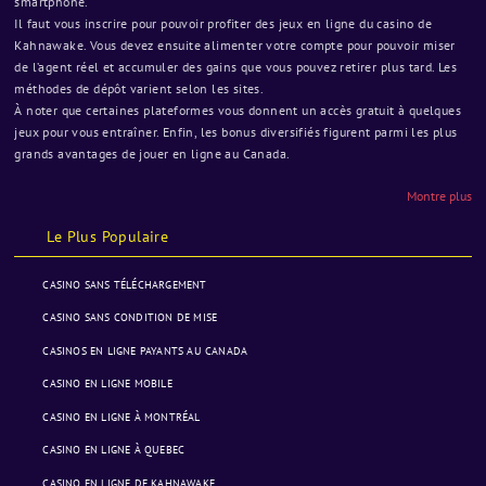
smartphone.
Il faut vous inscrire pour pouvoir profiter des jeux en ligne du casino de
Kahnawake. Vous devez ensuite alimenter votre compte pour pouvoir miser
de l’agent réel et accumuler des gains que vous pouvez retirer plus tard. Les
méthodes de dépôt varient selon les sites.
À noter que certaines plateformes vous donnent un accès gratuit à quelques
jeux pour vous entraîner. Enfin, les bonus diversifiés figurent parmi les plus
grands avantages de jouer en ligne au Canada.
Montre plus
1xslots Casino
€1500
Le Plus Populaire
СASINO SANS TÉLÉCHARGEMENT
Betchan
$400
CASINO SANS CONDITION DE MISE
CASINOS EN LIGNE PAYANTS AU CANADA
CASINO EN LIGNE MOBILE
Casino Mate
$1400 +80FS
CASINO EN LIGNE À MONTRÉAL
CASINO EN LIGNE À QUEBEC
Bondibet
200%
CASINO EN LIGNE DE KAHNAWAKE