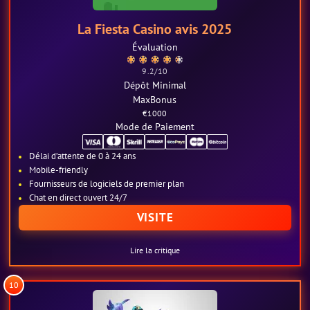
La Fiesta Casino avis 2025
Évaluation
9.2
/10
Dépôt Minimal
MaxBonus
€1000
Mode de Paiement
Délai d’attente de 0 à 24 ans
Mobile-friendly
Fournisseurs de logiciels de premier plan
Chat en direct ouvert 24/7
VISITE
Lire la critique
10