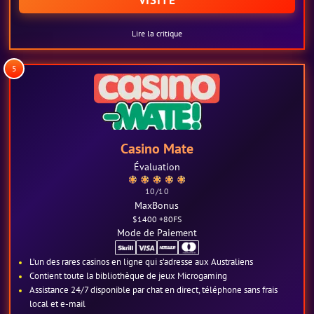
Lire la critique
5
Casino Mate
Évaluation
10
/10
MaxBonus
$1400 +80FS
Mode de Paiement
L’un des rares casinos en ligne qui s’adresse aux Australiens
Contient toute la bibliothèque de jeux Microgaming
Assistance 24/7 disponible par chat en direct, téléphone sans frais
local et e-mail