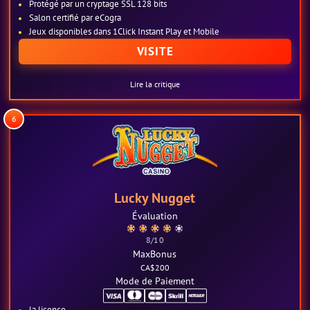
Protégé par un cryptage SSL 128 bits
Salon certifié par eCogra
Jeux disponibles dans 1Click Instant Play et Mobile
VISITE
Lire la critique
6
Lucky Nugget
Évaluation
8
/10
MaxBonus
CA$200
Mode de Paiement
la licence