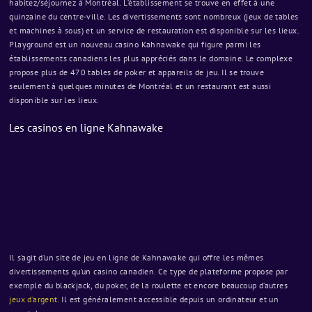
habitez/séjournez à Montréal. L’établissement se trouve en effet à une
quinzaine du centre-ville. Les divertissements sont nombreux (jeux de tables
et machines à sous) et un service de restauration est disponible sur les lieux.
Playground est un nouveau casino Kahnawake qui figure parmi les
établissements canadiens les plus appréciés dans le domaine. Le complexe
propose plus de 470 tables de poker et appareils de jeu. Il se trouve
seulement à quelques minutes de Montréal et un restaurant est aussi
disponible sur les lieux.
Les casinos en ligne Kahnawake
Il s’agit d’un site de jeu en ligne de Kahnawake qui offre les mêmes
divertissements qu’un casino canadien. Ce type de plateforme propose par
exemple du blackjack, du poker, de la roulette et encore beaucoup d’autres
jeux d’argent
. Il est généralement accessible depuis un ordinateur et un