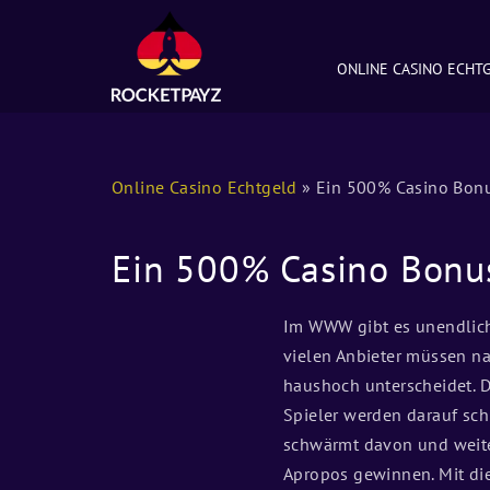
ONLINE CASINO ECHT
Online Casino Echtgeld
»
Ein 500% Casino Bonu
Ein 500% Casino Bonus
Im WWW gibt es unendlich
vielen Anbieter müssen na
haushoch unterscheidet. 
Spieler werden darauf sc
schwärmt davon und weite
Apropos gewinnen. Mit die