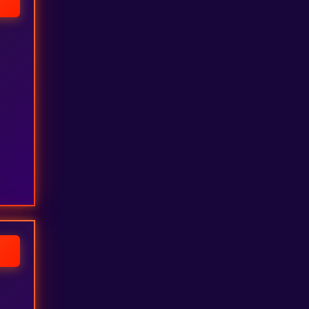
Freispiele
Mr.Green
$100+100Spins
250€ +120
Dunder
Bonus Spiele
50% bis zum
NYSpins
€300
Betamo
€300