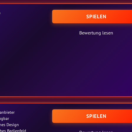
n
SPIELEN
Bewertung lesen
anbieter
SPIELEN
fügbar
hes Design
hes Bedienfeld