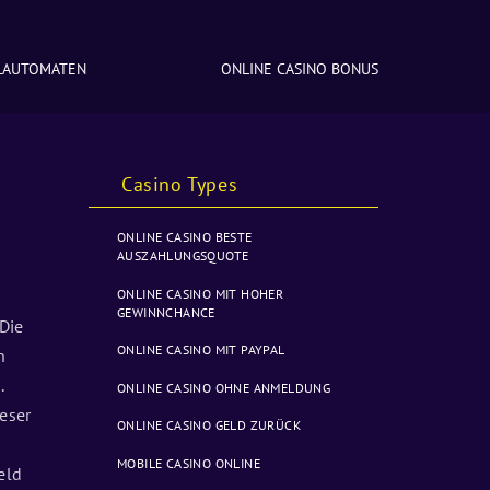
ELAUTOMATEN
ONLINE CASINO BONUS
Casino Types
ONLINE CASINO BESTE
AUSZAHLUNGSQUOTE
ONLINE CASINO MIT HOHER
GEWINNCHANCE
Die
Casino Club
125%
ONLINE CASINO MIT PAYPAL
n
120% bis zum
.
Superlines
ONLINE CASINO OHNE ANMELDUNG
€120
eser
ONLINE CASINO GELD ZURÜCK
€200 +100
Karamba
FreiSpins
MOBILE CASINO ONLINE
eld