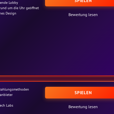
SPIELEN
nende Lobby
 rund um die Uhr geöffnet
hes Design
Bewertung lesen
szahlungsmethoden
SPIELEN
anbieter
ech Labs
Bewertung lesen