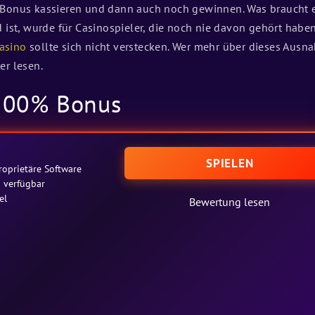
 Bonus kassieren und dann auch noch gewinnen. Was braucht 
 ist, wurde für Casinospieler, die noch nie davon gehört haben
asino
sollte sich nicht verstecken. Wer mehr über dieses Ausn
er lesen.
 500% Bonus
SPIELEN
roprietäre Software
 verfügbar
el
Bewertung lesen