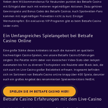
Neben dem Willkommensbonus für Neukunden punktet das Betsafe Casino
mit Echtgeld aber auch mit weiteren regelmäßigen Aktionen. Dazu gehören
Gewinnspiele und Bonus Codes des Betsafe Casinos. Auch Sportwetten-Fans
kommen mit regelmäßigen Freiwetten nicht zu kurz. Einziger
Wermutstropfen: Ein exklusives VIP-Programm gibt es beim Betsafe Casino
leider nicht.
Ein Umfangreiches Spielangebot bei Betsafe
Casino Online
Eine große Stärke dieses Anbieters ist auch die Auswahl an qualitativ
hochwertigen Casino-Spielen, wie unsere Betsafe Casino Erfahrungen
zeigten. Die Palette reicht dabei von klassischen Video-Slots über Jackpot-
Automaten bis hin zu diversen Tischspielen wie Roulette oder Black Jack, die
sich auch im Live-Casino großer Beliebtheit erfreuen. Insgesamt befinden
sich im Sortiment von Betsafe Casino online knapp über 400 Spiele, darunter
auch ein großes Angebot des renommierten Spieleentwicklers NetEnt.
SPIELEN SIE IM BETSAFE CASINO HIER!
Betsafe Casino Erfahrungen mit dem Live-Casino