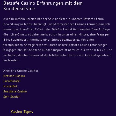
Betsafe Casino Erfahrungen mit dem
Kundenservice
Auch in diesem Bereich hat der Spielanbieter in unserer Betsafe Casino
Bewertung vollends überzeugt. Die Mitarbeiter des Casinos können nämlich
sowohl per Live-Chat, E-Mail oder Telefon kontaktiert werden. Eine Anfrage
über Live-Chat wird dabei meist schon in unter einer Minute, eine Frage per
E-Mail zumindest innerhalb einer Stunde beantwortet. Von einer
telefonischen Anfrage raten wir durch unsere Betsafe Casino Erfahrungen
hingegen ab: Der deutsche Kundensupport ist nämlich nur von 10 bis 21 Uhr
verfügbar, darüber hinaus ist die telefonische Hotline mit Auslandsgebühren
verbunden.
Ähnliche Online Casinos:
Betsson Casino
Euro Palace
NordicBet
Snabbare Casino
Spin Station
Casino Types
Casino Club
125%