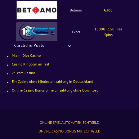
Betamo
€300
1500€ +150 Free
1xbet
Spins
Kürzliche Posts
CasinoJefe
€200
Miami Dice Casino
Casino Kingdom im Test
21.com Casino
La Fiesta
3000€
Ein Casino ohne Mindesteinzahlung in Deutschland
Online Casino Bonus ohne Einzahlung ohne Download
€1500 +150
Jack Million
Freispiele
Betzest
€200
ONLINE SPIELAUTOMATEN ECHTGELD
ONLINE CASINO BONUS MIT ECHTGELD