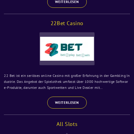
WEITERLESEN
22Bet Casino
22 Bet ist ein seriöses online Casino mit großer Erfahrung in der Gambling In
dustrie. Das Angebot der Spielothek umfasst über 1000 hochwertige Softwar
e-Produkte, darunter auch Sportwetten und Live Dealer mit…
WEITERLESEN
All Slots