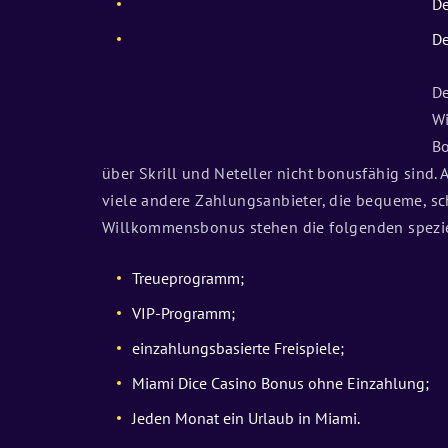
De
De
De
W
Bo
über Skrill und Neteller nicht bonusfähig sind
viele andere Zahlungsanbieter, die bequeme, sc
Willkommensbonus stehen die folgenden spezie
Treueprogramm;
VIP-Programm;
einzahlungsbasierte Freispiele;
Miami Dice Casino Bonus ohne Einzahlung;
Jeden Monat ein Urlaub in Miami.