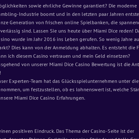
glichkeiten sowie ehrliche Gewinne garantiert? Die moderne
mbling-Industrie boomt und in den letzten paar Jahren entste
nze Generation von frischen online Spielbanken, die spanne
verlässig sind. Lassen Sie uns heute über Miami Dice reden! D
sino wurde im Jahr 2016 ins Leben gerufen. So wenig Jahre a
rkt? Dies kann von der Anmeldung abhalten. Es entsteht die 
nn ich diesem Casino vertrauen und mein Geld einsetzen?
sgehend von unserer Miami Dice Casino Bewertung ist die Ant
!
ser Experten-Team hat das Glücksspielunternehmen unter di
nommen, um festzustellen, ob es lohnenswert ist, welche Stä
unsere Miami Dice Casino Erfahrungen.
inen positiven Eindruck. Das Thema der Casino-Seite ist der