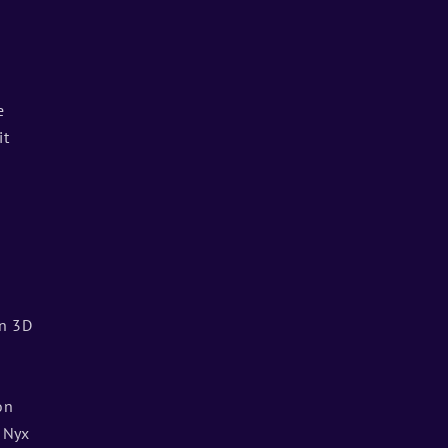
e
it
en 3D
on
 Nyx