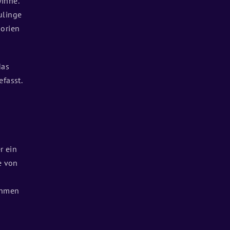
inne.
ulinge
Leovegas
€1600
gorien
777 Casino
€1500
das
Casimba
fasst.
€1500+50FS
Casino
DrückGlück
€100+50FS
Casino
Casino Club
125%
r ein
e von
120% bis zum
Superlines
€120
ehmen
€200 +100
Karamba
FreiSpins
bis zu 333 €
Maneki
und 99