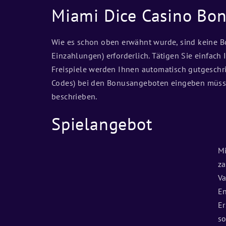
Miami Dice Casino Bo
Wie es schon oben erwähnt wurde, sind keine Bo
Einzahlungen) erforderlich. Tätigen Sie einfa
Freispiele werden Ihnen automatisch gutgeschrie
Codes) bei den Bonusangeboten eingeben müsse
beschrieben.
Spielangebot
Mi
za
Va
En
Er
so