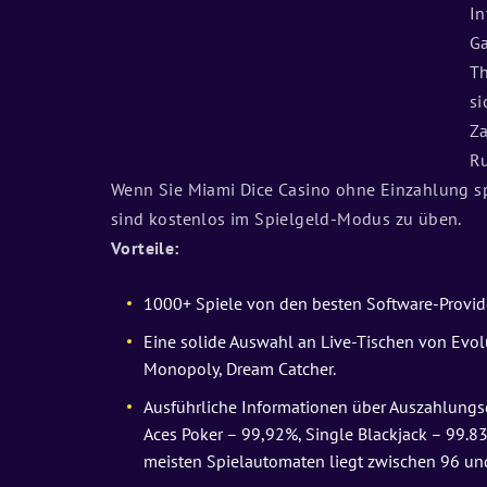
In
Ga
Th
si
Za
Ru
Wenn Sie Miami Dice Casino ohne Einzahlung sp
sind kostenlos im Spielgeld-Modus zu üben.
Vorteile:
1000+ Spiele von den besten Software-Provid
Eine solide Auswahl an Live-Tischen von Evolut
Monopoly, Dream Catcher.
Ausführliche Informationen über Auszahlungsqu
Aces Poker – 99,92%, Single Blackjack – 99.8
meisten Spielautomaten liegt zwischen 96 un