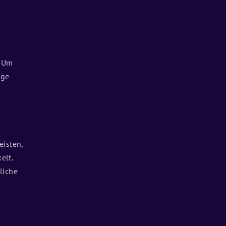
Freispiele
Mr.Green
$100+100Spins
250€ +120
Dunder
. Um
Bonus Spiele
nge
50% bis zum
NYSpins
€300
Betamo
€300
eisten,
elt.
liche