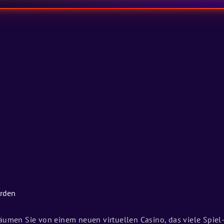
erden
äumen Sie von einem neuen virtuellen Casino, das viele Spiel