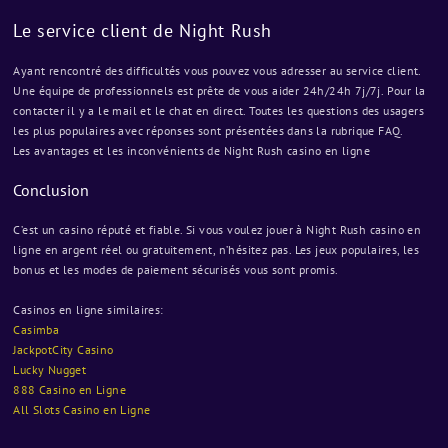
Le service client de Night Rush
Ayant rencontré des difficultés vous pouvez vous adresser au service client.
Une équipe de professionnels est prête de vous aider 24h/24h 7j/7j. Pour la
contacter il y a le mail et le chat en direct. Toutes les questions des usagers
les plus populaires avec réponses sont présentées dans la rubrique FAQ.
Les avantages et les inconvénients de Night Rush casino en ligne
Conclusion
C’est un casino réputé et fiable. Si vous voulez jouer à Night Rush casino en
ligne en argent réel ou gratuitement, n’hésitez pas. Les jeux populaires, les
bonus et les modes de paiement sécurisés vous sont promis.
Casinos en ligne similaires:
Casimba
JackpotCity Casino
Lucky Nugget
1xslots Casino
€1500
888 Casino en Ligne
All Slots Casino en Ligne