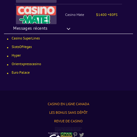
Casino Mate
$1400 +80FS
Messages récents
Bondibet
200%
Casino SuperLines
SlotsOfVegas
Hyper
Maneki
C$500
Orientxpresscasino
Euro Palace
PlayAmo
$300+15FS
1xslots Casino
€1500
CASINO EN LIGNE CANADA
LES BONUS SANS DÉPÔT
REVUE DE CASINO
Betchan
$400