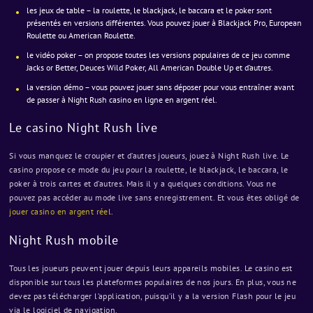
les jeux de table – la roulette, le blackjack, le baccara et le poker sont
présentés en versions différentes. Vous pouvez jouer à Blackjack Pro, European
Roulette ou American Roulette.
le vidéo poker – on propose toutes les versions populaires de ce jeu comme
Jacks or Better, Deuces Wild Poker, All American Double Up et d’autres.
la version démo – vous pouvez jouer sans déposer pour vous entraîner avant
de passer à Night Rush casino en ligne en argent réel.
Le casino Night Rush live
Si vous manquez le croupier et d’autres joueurs, jouez à Night Rush live. Le
casino propose ce mode du jeu pour la roulette, le blackjack, le baccara, le
poker à trois cartes et d’autres. Mais il y a quelques conditions. Vous ne
pouvez pas accéder au mode live sans enregistrement. Et vous êtes obligé de
jouer casino en argent réel
.
Night Rush mobile
Tous les joueurs peuvent jouer depuis leurs appareils mobiles. Le casino est
disponible sur tous les plateformes populaires de nos jours. En plus, vous ne
devez pas télécharger l’application, puisqu’il y a la version Flash pour le jeu
via le logiciel de navigation.