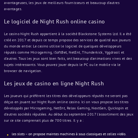
avantageuses, les jeux de meilleurs fournisseurs et beaucoup d’autres
avantages.
Le logiciel de Night Rush online casino
Le casino Night Rush appartient à la société Blackstone Systems Ltd. Il a été
créé en 2017 et depuis ce temps propose des services de qualité aux joueurs
du monde entier. Le casino utilise le logiciel de quelques développeurs
réputés comme Microgaming, iSoftBet, NetEnt, Thunderkick, Yggdrasil et
d’autres. Tous les jeux sont bien faits, ont beaucoup d’animations vives et des
sujets intéressants. Vous pouvez jouer depuis le PC ou le mobile via le
browser de navigation.
Les jeux de casino en ligne Night Rush
Les joueurs qui préfèrent les titres des développeurs réputés ne seront pas
déçus en jouant sur Night Rush online casino. Ici on vous propose les titres
développés par Microgaming, NetEnt, Relax Gaming, NextGen, Quickspin et
d’autres sociétés réputées. Au début du septembre 2017 l’assortiment des jeux
sur ce site comprenait plus de 700 titres. Il y a :
les slots – on propose maintes machines à sous classiques et celles vidéo.