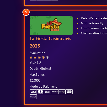
9
Délai d’attente d
Mobile-friendly
Fournisseurs de l
Chat en direct ou
La Fiesta Casino avis
2025
Évaluation
9.2
/10
Dépôt Minimal
MaxBonus
€1000
Mode de Paiement