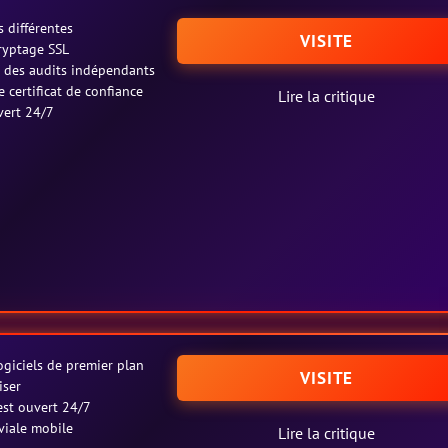
 différentes
VISITE
cryptage SSL
r des audits indépendants
 certificat de confiance
Lire la critique
vert 24/7
ogiciels de premier plan
VISITE
iser
 est ouvert 24/7
viale mobile
Lire la critique