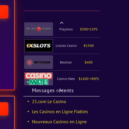
Maneki
C$500
PlayAmo
$300+15FS
1xslots Casino
€1500
Betchan
$400
Casino Mate
$1400 +80FS
Bondibet
200%
Messages récents
21.com Le Casino
Maneki
C$500
Les Casinos en Ligne Fiables
PlayAmo
$300+15FS
Nouveaux Casinos en Ligne