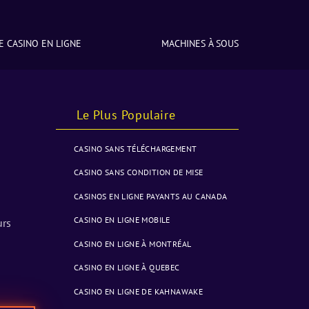
E CASINO EN LIGNE
MACHINES À SOUS
Le Plus Populaire
СASINO SANS TÉLÉCHARGEMENT
1xslots Casino
€1500
CASINO SANS CONDITION DE MISE
CASINOS EN LIGNE PAYANTS AU CANADA
Betchan
$400
CASINO EN LIGNE MOBILE
urs
Casino Mate
$1400 +80FS
CASINO EN LIGNE À MONTRÉAL
CASINO EN LIGNE À QUEBEC
Bondibet
200%
CASINO EN LIGNE DE KAHNAWAKE