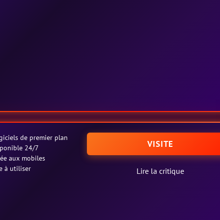
giciels de premier plan
VISITE
sponible 24/7
ée aux mobiles
 à utiliser
Lire la critique