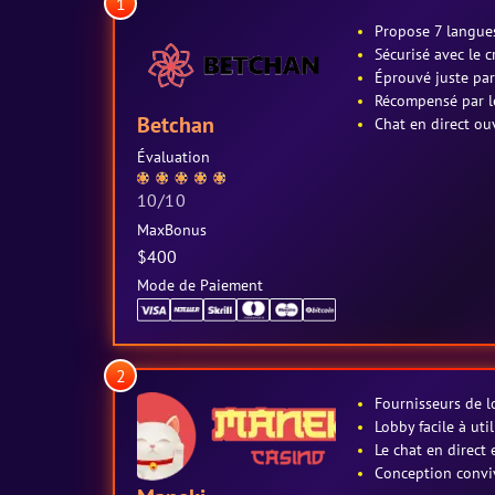
1
Propose 7 langues
Sécurisé avec le 
Éprouvé juste pa
Récompensé par le
Betchan
Chat en direct ou
Évaluation
10
/10
MaxBonus
$400
Mode de Paiement
2
Fournisseurs de l
Lobby facile à util
Le chat en direct
Conception convi