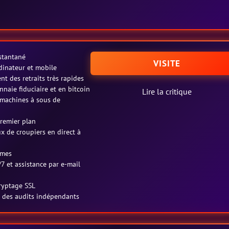
stantané
VISITE
dinateur et mobile
nt des retraits très rapides
naie fiduciaire et en bitcoin
Lire la critique
 machines à sous de
remier plan
 de croupiers en direct à
rmes
7 et assistance par e-mail
cryptage SSL
r des audits indépendants