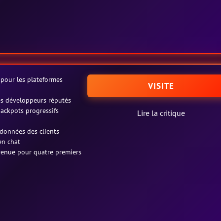
 pour les plateformes
VISITE
es développeurs réputés
 jackpots progressifs
Lire la critique
 données des clients
en chat
venue pour quatre premiers