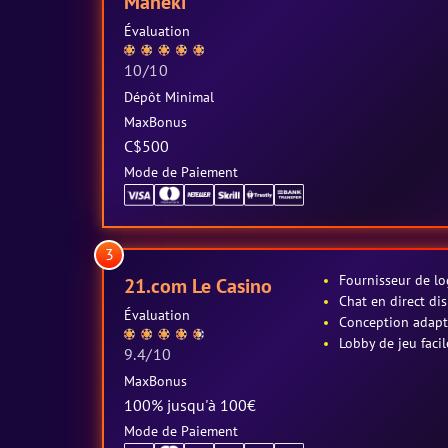
Maneki
Évaluation
10
/10
Dépôt Minimal
MaxBonus
C$500
Mode de Paiement
3
Fournisseur de lo
21.com Le Casino
Chat en direct di
Évaluation
Conception adapt
Lobby de jeu facile
9.4
/10
MaxBonus
100% jusqu'à 100€
Mode de Paiement